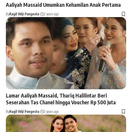
Aaliyah Massaid Umumkan Kehamilan Anak Pertama
By
Ragil Wiji Pangestu
2 years ago
Lamar Aaliyah Massaid, Thariq Halilintar Beri
Seserahan Tas Chanel hingga Voucher Rp 500 Juta
By
Ragil Wiji Pangestu
2 years ago