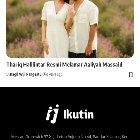
Thariq Halilintar Resmi Melamar Aaliyah Massaid
By
Ragil Wiji Pangestu
2 years ago
Mentari Greenwich B7-8, Jl. Letda Sujono No.64, Bandar Selamat, Kec.