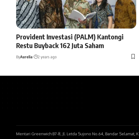
Provident Investasi (PALM) Kantongi
Restu Buyback 162 Juta Saham
By
Aurelia
2 years ago
Mentari Greenwich B7-8, Jl. Letda Sujono No.64, Bandar Selamat