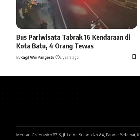
Bus Pariwisata Tabrak 16 Kendaraan di
Kota Batu, 4 Orang Tewas
By
Ragil Wiji Pangestu
2 years ago
Mentari Greenwich B7-8, Jl. Letda Sujono No.64, Bandar Selamat