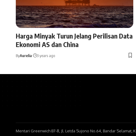
Harga Minyak Turun Jelang Perilisan Data
Ekonomi AS dan China
By
Aurelia
3 years ago
Mentari Greenwich B7-8, Jl. Letda Sujono No.64, Bandar Selamat