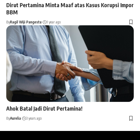
Dirut Pertamina Minta Maaf atas Kasus Korupsi Impor
BBM
By
Ragil Wiji Pangestu
1 year ago
Ahok Batal Jadi Dirut Pertamina!
By
Aurelia
3 years ago