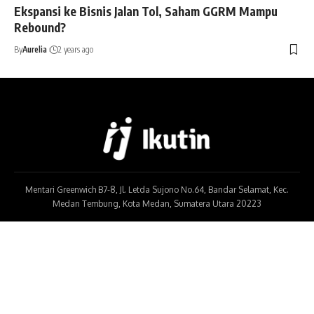
Ekspansi ke Bisnis Jalan Tol, Saham GGRM Mampu
Rebound?
By
Aurelia
2 years ago
Mentari Greenwich B7-8, Jl. Letda Sujono No.64, Bandar Selamat, Kec.
Medan Tembung, Kota Medan, Sumatera Utara 20223