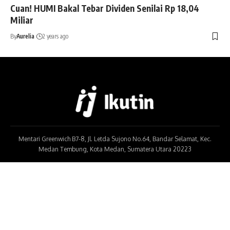
Cuan! HUMI Bakal Tebar Dividen Senilai Rp 18,04
Miliar
By
Aurelia
2 years ago
Mentari Greenwich B7-8, Jl. Letda Sujono No.64, Bandar Selamat, Kec.
Medan Tembung, Kota Medan, Sumatera Utara 20223