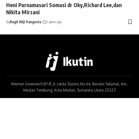
Heni Purnamasari Somasi dr Oky,Richard Lee,dan
Nikita Mirzani
By
Ragil Wiji Pangestu
2 years ago
Mentari Greenwich B7-8, Jl. Letda Sujono No.64, Bandar Selamat, Kec.
Medan Tembung, Kota Medan, Sumatera Utara 20223