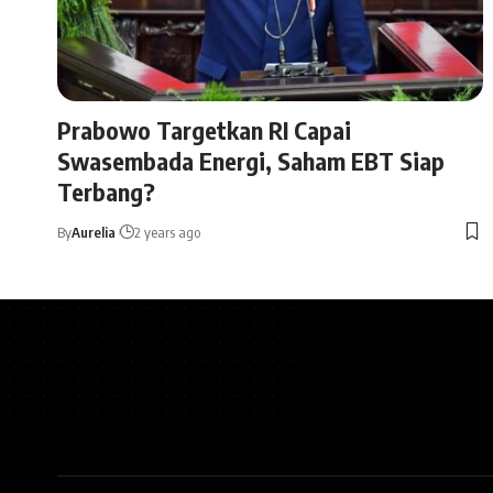
Prabowo Targetkan RI Capai
Swasembada Energi, Saham EBT Siap
Terbang?
By
Aurelia
2 years ago