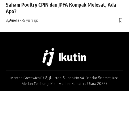
Saham Poultry CPIN dan JPFA Kompak Melesat, Ada
Apa?
By
Aurelia
2 years ago
Mentari Greenwich B7-8, Jl. Letda Sujono No.64, Bandar Selamat, Kec.
Medan Tembung, Kota Medan, Sumatera Utara 20223