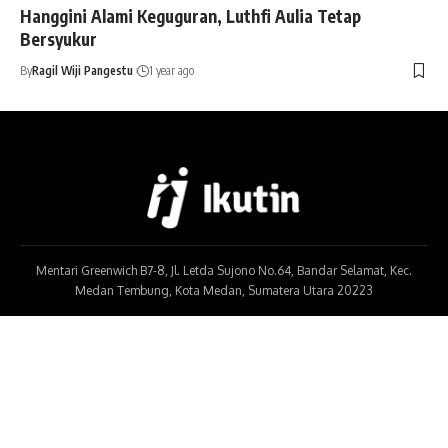
Hanggini Alami Keguguran, Luthfi Aulia Tetap
Bersyukur
By
Ragil Wiji Pangestu
1 year ago
Mentari Greenwich B7-8, Jl. Letda Sujono No.64, Bandar Selamat, Kec.
Medan Tembung, Kota Medan, Sumatera Utara 20223