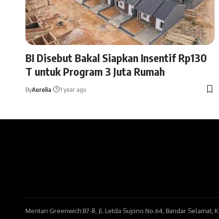
BI Disebut Bakal Siapkan Insentif Rp130
T untuk Program 3 Juta Rumah
By
Aurelia
1 year ago
Mentari Greenwich B7-8, Jl. Letda Sujono No.64, Bandar Selamat