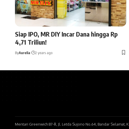
Siap IPO, MR DIY Incar Dana hingga Rp
4,71 Triliun!
By
Aurelia
2 years ago
Mentari Greenwich B7-8, Jl. Letda Sujono No.64, Bandar Selamat