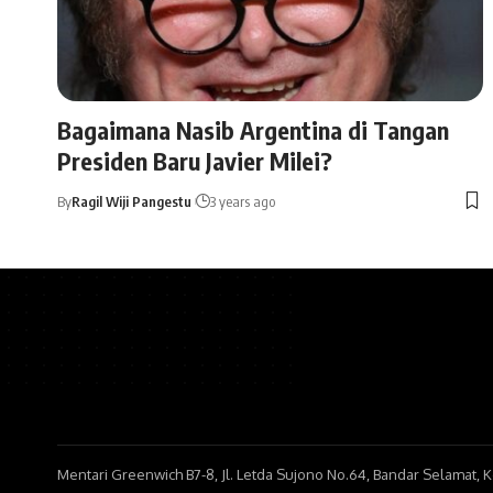
Bagaimana Nasib Argentina di Tangan
Presiden Baru Javier Milei?
By
Ragil Wiji Pangestu
3 years ago
Mentari Greenwich B7-8, Jl. Letda Sujono No.64, Bandar Selamat