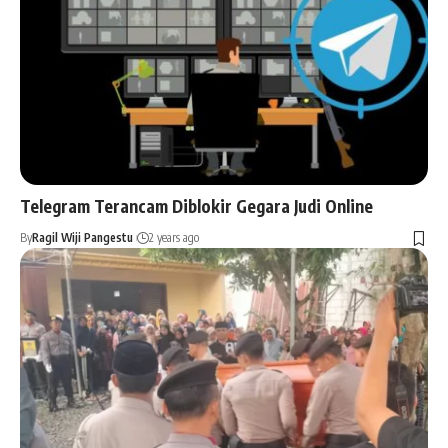
Telegram Terancam Diblokir Gegara Judi Online
By
Ragil Wiji Pangestu
2 years ago