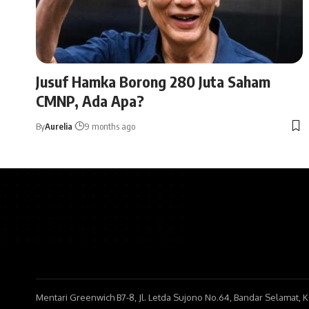
Jusuf Hamka Borong 280 Juta Saham
CMNP, Ada Apa?
By
Aurelia
9 months ago
Mentari Greenwich B7-8, Jl. Letda Sujono No.64, Bandar Selamat