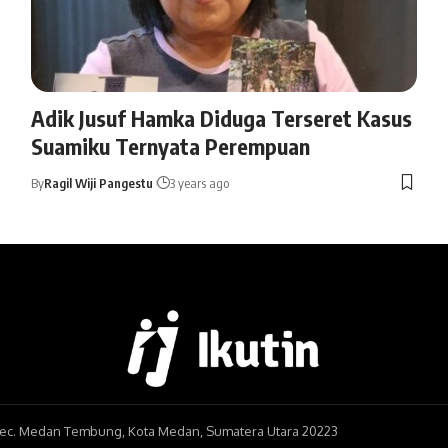
Adik Jusuf Hamka Diduga Terseret Kasus
Suamiku Ternyata Perempuan
By
Ragil Wiji Pangestu
3 years ago
, Kec. Medan Tembung, Kota Medan, Sumatera Utara 20223