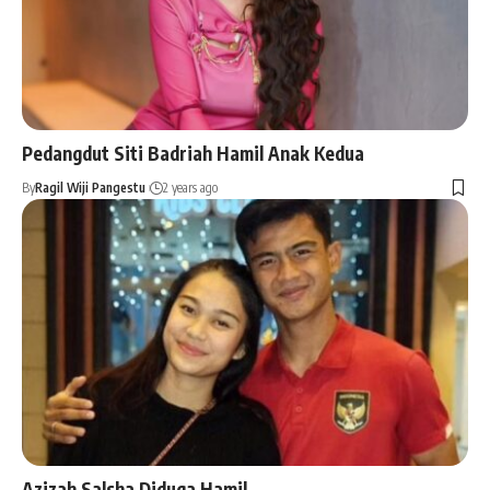
Pedangdut Siti Badriah Hamil Anak Kedua
By
Ragil Wiji Pangestu
2 years ago
Azizah Salsha Diduga Hamil