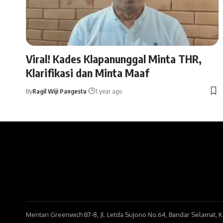
Viral! Kades Klapanunggal Minta THR,
Klarifikasi dan Minta Maaf
By
Ragil Wiji Pangestu
1 year ago
Mentari Greenwich B7-8, Jl. Letda Sujono No.64, Bandar Selamat