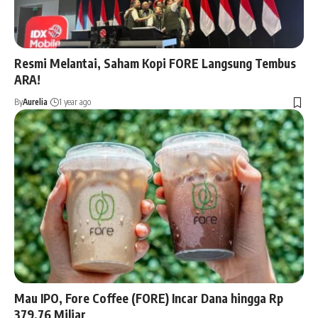
Resmi Melantai, Saham Kopi FORE Langsung Tembus
ARA!
By
Aurelia
1 year ago
Mau IPO, Fore Coffee (FORE) Incar Dana hingga Rp
379,76 Miliar