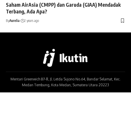
Saham AirAsia (CMPP) dan Garuda (GIAA) Mendadak
Terbang, Ada Apa?
By
Aurelia
2 years ago
Mentari Greenwich B7-8, Jl. Letda Sujono No.64, Bandar Selamat, Kec.
Medan Tembung, Kota Medan, Sumatera Utara 20223