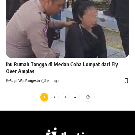
Ibu Rumah Tangga di Medan Coba Lompat dari Fly
Over Amplas
By
Ragil Wiji Pangestu
1 year ago
1
2
3
4