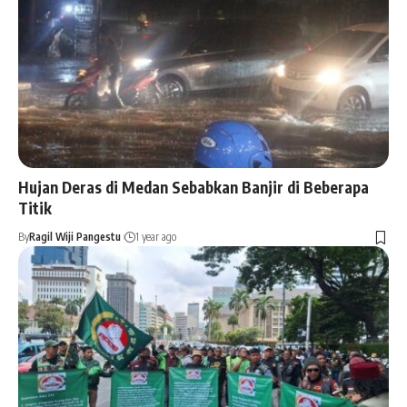
Hujan Deras di Medan Sebabkan Banjir di Beberapa
Titik
By
Ragil Wiji Pangestu
1 year ago