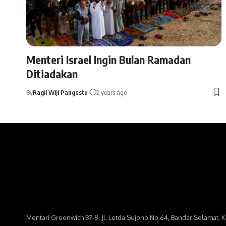
Menteri Israel Ingin Bulan Ramadan
Ditiadakan
By
Ragil Wiji Pangestu
2 years ago
Mentari Greenwich B7-8, Jl. Letda Sujono No.64, Bandar Selamat