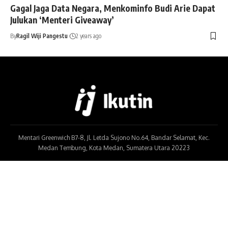
Gagal Jaga Data Negara, Menkominfo Budi Arie Dapat
Julukan ‘Menteri Giveaway’
By
Ragil Wiji Pangestu
2 years ago
Mentari Greenwich B7-8, Jl. Letda Sujono No.64, Bandar Selamat, Kec.
Medan Tembung, Kota Medan, Sumatera Utara 20223