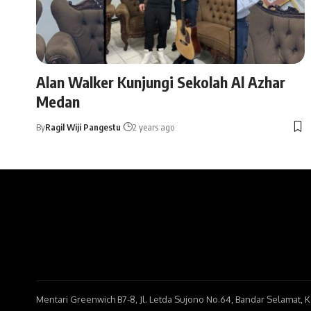
Alan Walker Kunjungi Sekolah Al Azhar
Medan
By
Ragil Wiji Pangestu
2 years ago
Mentari Greenwich B7-8, Jl. Letda Sujono No.64, Bandar Selamat