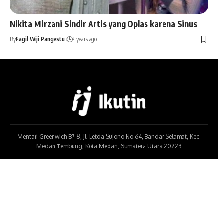
Nikita Mirzani Sindir Artis yang Oplas karena Sinus
By
Ragil Wiji Pangestu
2 years ago
Mentari Greenwich B7-8, Jl. Letda Sujono No.64, Bandar Selamat, Kec.
Medan Tembung, Kota Medan, Sumatera Utara 20223