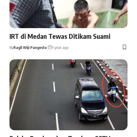
IRT di Medan Tewas Ditikam Suami
By
Ragil Wiji Pangestu
1 year ago