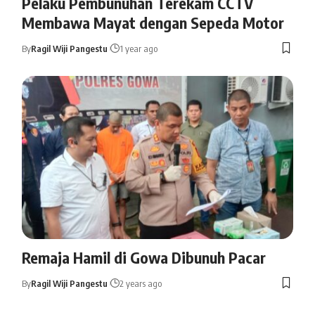
Pelaku Pembunuhan Terekam CCTV
Membawa Mayat dengan Sepeda Motor
By
Ragil Wiji Pangestu
1 year ago
Remaja Hamil di Gowa Dibunuh Pacar
By
Ragil Wiji Pangestu
2 years ago