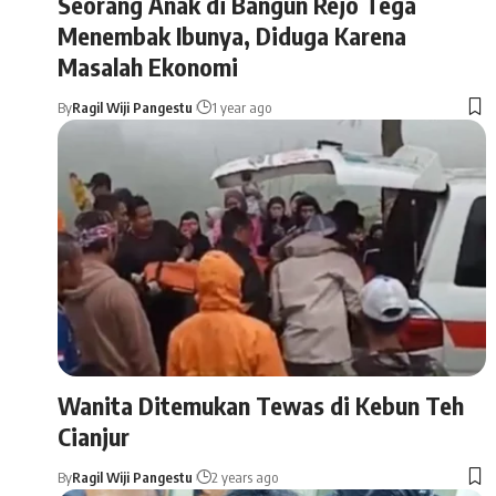
Seorang Anak di Bangun Rejo Tega
Menembak Ibunya, Diduga Karena
Masalah Ekonomi
By
Ragil Wiji Pangestu
1 year ago
Wanita Ditemukan Tewas di Kebun Teh
Cianjur
By
Ragil Wiji Pangestu
2 years ago