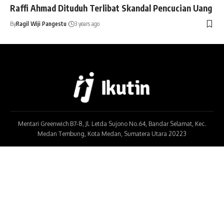
Raffi Ahmad Dituduh Terlibat Skandal Pencucian Uang
By
Ragil Wiji Pangestu
3 years ago
Mentari Greenwich B7-8, Jl. Letda Sujono No.64, Bandar Selamat, Kec.
Medan Tembung, Kota Medan, Sumatera Utara 20223