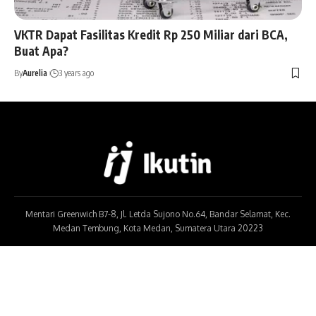
VKTR Dapat Fasilitas Kredit Rp 250 Miliar dari BCA,
Buat Apa?
By
Aurelia
3 years ago
Mentari Greenwich B7-8, Jl. Letda Sujono No.64, Bandar Selamat, Kec.
Medan Tembung, Kota Medan, Sumatera Utara 20223