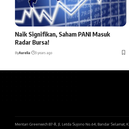
Naik Signifikan, Saham PANI Masuk
Radar Bursa!
By
Aurelia
3 years ago
Mentari Greenwich B7-8, Jl. Letda Sujono No.64, Bandar Selamat