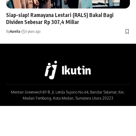
Siap-siap! Ramayana Lestari (RALS) Bakal Bagi
Dividen Sebesar Rp 307,4 Miliar
By
Aurelia
3 years ago
Mentari Greenwich B7-8, Jl. Letda Sujono No.64, Bandar Selamat, Kec.
Medan Tembung, Kota Medan, Sumatera Utara 20223