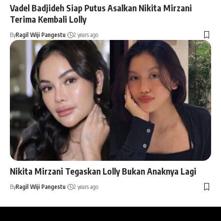
Vadel Badjideh Siap Putus Asalkan Nikita Mirzani
Terima Kembali Lolly
By
Ragil Wiji Pangestu
2 years ago
Nikita Mirzani Tegaskan Lolly Bukan Anaknya Lagi
By
Ragil Wiji Pangestu
2 years ago