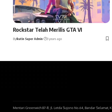
Rockstar Telah Merilis GTA VI
By
Ikutin Super Admin
3 years ago
Mentari Greenwich B7-8, Jl. Letda Sujono No.64, Bandar Selamat