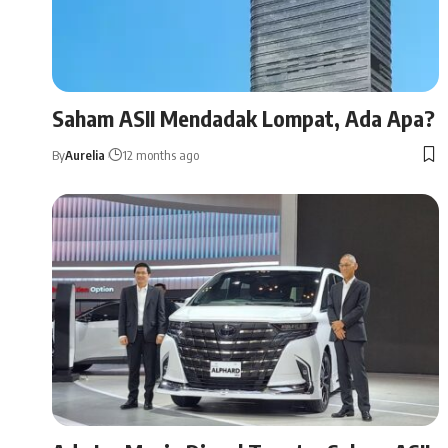
Saham ASII Mendadak Lompat, Ada Apa?
By
Aurelia
12 months ago