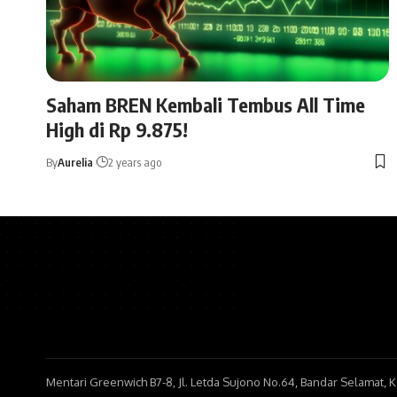
Saham BREN Kembali Tembus All Time
High di Rp 9.875!
By
Aurelia
2 years ago
Mentari Greenwich B7-8, Jl. Letda Sujono No.64, Bandar Selamat