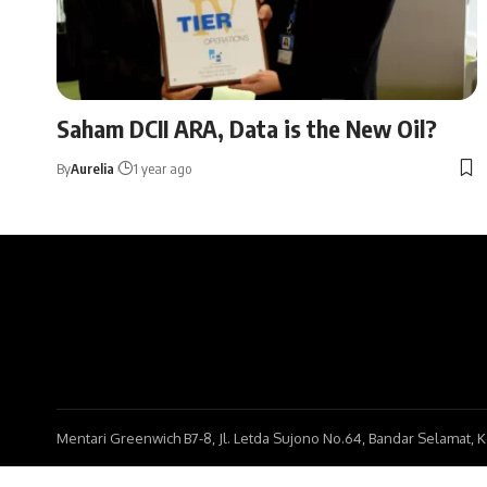
Saham DCII ARA, Data is the New Oil?
By
Aurelia
1 year ago
Mentari Greenwich B7-8, Jl. Letda Sujono No.64, Bandar Selamat