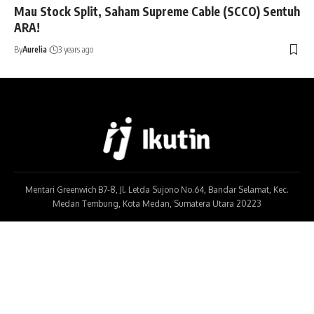
Mau Stock Split, Saham Supreme Cable (SCCO) Sentuh
ARA!
By
Aurelia
3 years ago
Mentari Greenwich B7-8, Jl. Letda Sujono No.64, Bandar Selamat, Kec.
Medan Tembung, Kota Medan, Sumatera Utara 20223