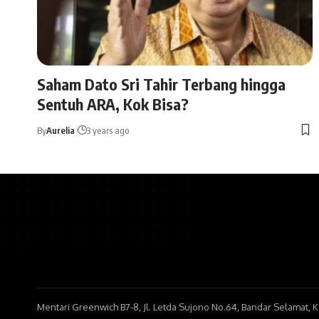
Saham Dato Sri Tahir Terbang hingga
Sentuh ARA, Kok Bisa?
By
Aurelia
3 years ago
Mentari Greenwich B7-8, Jl. Letda Sujono No.64, Bandar Selamat