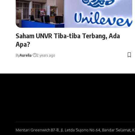
Saham UNVR Tiba-tiba Terbang, Ada
Apa?
By
Aurelia
2 years ago
Mentari Greenwich B7-8, Jl. Letda Sujono No.64, Bandar Selamat