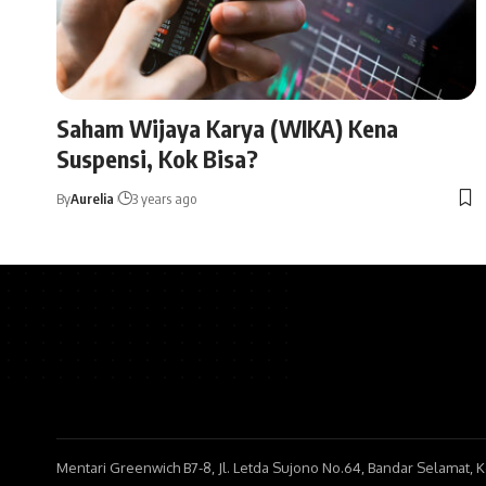
Saham Wijaya Karya (WIKA) Kena
Suspensi, Kok Bisa?
By
Aurelia
3 years ago
Mentari Greenwich B7-8, Jl. Letda Sujono No.64, Bandar Selamat