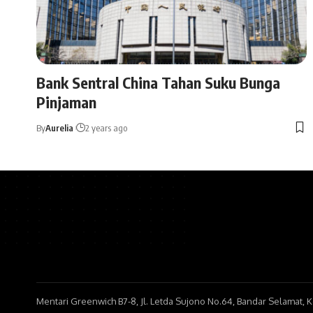
Bank Sentral China Tahan Suku Bunga
Pinjaman
By
Aurelia
2 years ago
Mentari Greenwich B7-8, Jl. Letda Sujono No.64, Bandar Selamat