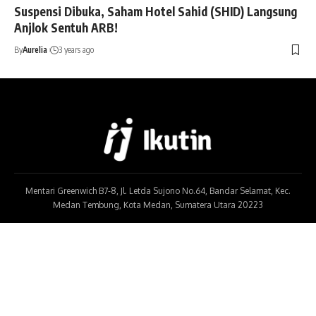
Suspensi Dibuka, Saham Hotel Sahid (SHID) Langsung
Anjlok Sentuh ARB!
By
Aurelia
3 years ago
Mentari Greenwich B7-8, Jl. Letda Sujono No.64, Bandar Selamat, Kec.
Medan Tembung, Kota Medan, Sumatera Utara 20223