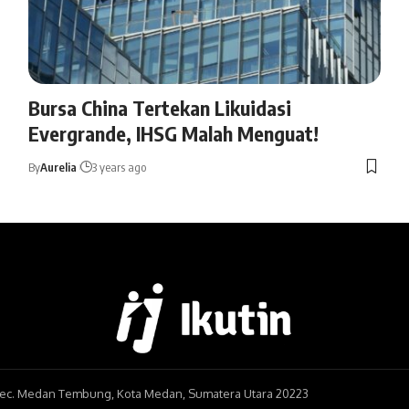
Bursa China Tertekan Likuidasi
Evergrande, IHSG Malah Menguat!
By
Aurelia
3 years ago
, Kec. Medan Tembung, Kota Medan, Sumatera Utara 20223