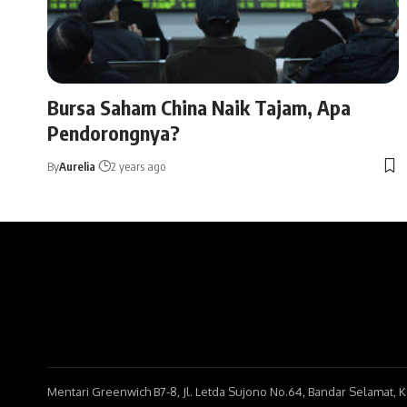
Bursa Saham China Naik Tajam, Apa
Pendorongnya?
By
Aurelia
2 years ago
Mentari Greenwich B7-8, Jl. Letda Sujono No.64, Bandar Selamat