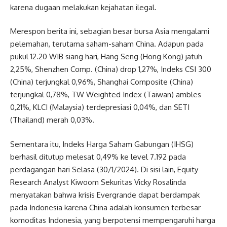
karena dugaan melakukan kejahatan ilegal.
Merespon berita ini, sebagian besar bursa Asia mengalami
pelemahan, terutama saham-saham China. Adapun pada
pukul 12.20 WIB siang hari, Hang Seng (Hong Kong) jatuh
2,25%, Shenzhen Comp. (China) drop 1,27%, Indeks CSI 300
(China) terjungkal 0,96%, Shanghai Composite (China)
terjungkal 0,78%, TW Weighted Index (Taiwan) ambles
0,21%, KLCI (Malaysia) terdepresiasi 0,04%, dan SETI
(Thailand) merah 0,03%.
Sementara itu, Indeks Harga Saham Gabungan (IHSG)
berhasil ditutup melesat 0,49% ke level 7.192 pada
perdagangan hari Selasa (30/1/2024). Di sisi lain, Equity
Research Analyst Kiwoom Sekuritas Vicky Rosalinda
menyatakan bahwa krisis Evergrande dapat berdampak
pada Indonesia karena China adalah konsumen terbesar
komoditas Indonesia, yang berpotensi mempengaruhi harga