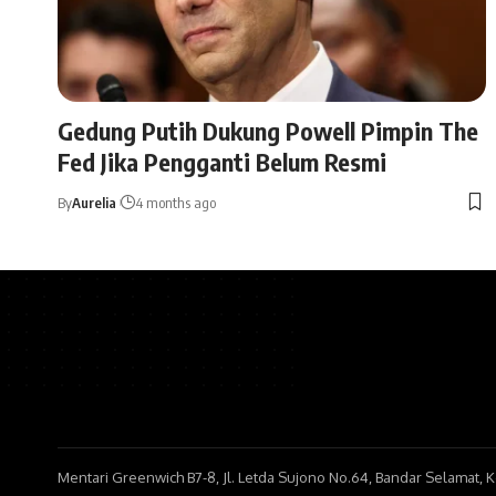
Gedung Putih Dukung Powell Pimpin The
Fed Jika Pengganti Belum Resmi
By
Aurelia
4 months ago
Mentari Greenwich B7-8, Jl. Letda Sujono No.64, Bandar Selamat