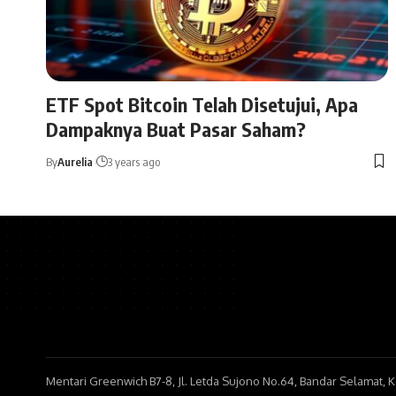
ETF Spot Bitcoin Telah Disetujui, Apa
Dampaknya Buat Pasar Saham?
By
Aurelia
3 years ago
Mentari Greenwich B7-8, Jl. Letda Sujono No.64, Bandar Selamat