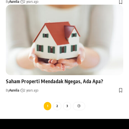
By
Aurelia
2 years ago
Saham Properti Mendadak Ngegas, Ada Apa?
By
Aurelia
2 years ago
1
2
3