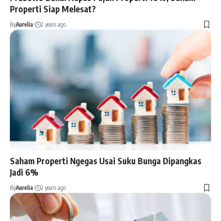
Properti Siap Melesat?
By
Aurelia
2 years ago
Saham Properti Ngegas Usai Suku Bunga Dipangkas
Jadi 6%
By
Aurelia
2 years ago