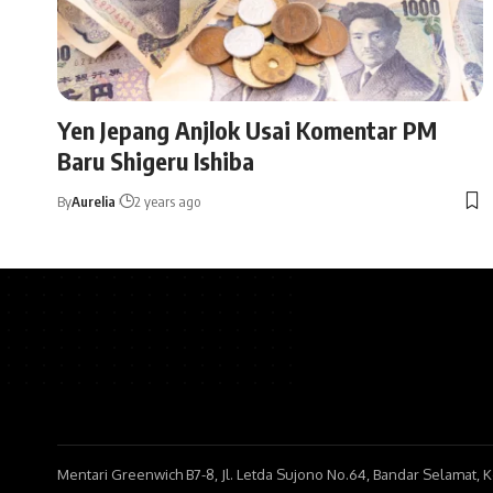
Yen Jepang Anjlok Usai Komentar PM
Baru Shigeru Ishiba
By
Aurelia
2 years ago
Mentari Greenwich B7-8, Jl. Letda Sujono No.64, Bandar Selamat