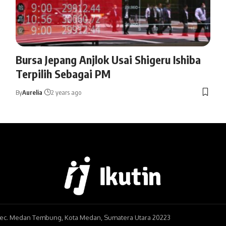
Bursa Jepang Anjlok Usai Shigeru Ishiba
Terpilih Sebagai PM
By
Aurelia
2 years ago
, Kec. Medan Tembung, Kota Medan, Sumatera Utara 20223