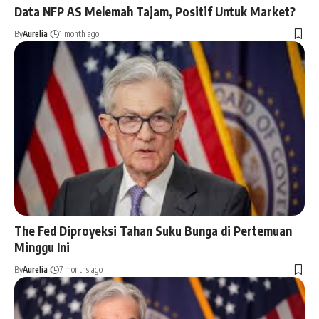
Data NFP AS Melemah Tajam, Positif Untuk Market?
By
Aurelia
1 month ago
The Fed Diproyeksi Tahan Suku Bunga di Pertemuan
Minggu Ini
By
Aurelia
7 months ago