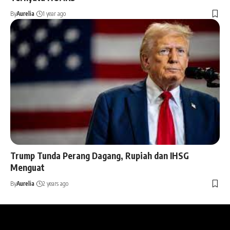
By
Aurelia
1 year ago
Trump Tunda Perang Dagang, Rupiah dan IHSG
Menguat
By
Aurelia
2 years ago