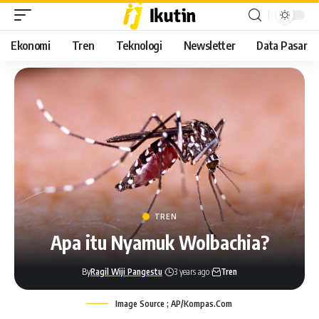
Ekonomi
Tren
Teknologi
Newsletter
Data Pasar
TREN
Apa itu Nyamuk Wolbachia?
By
Ragil Wiji Pangestu
3 years ago
Tren
Image Source ; AP/Kompas.Com